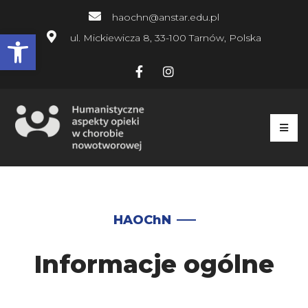
haochn@anstar.edu.pl
Open toolbar
ul. Mickiewicza 8, 33-100 Tarnów, Polska
HAOChN
Informacje ogólne