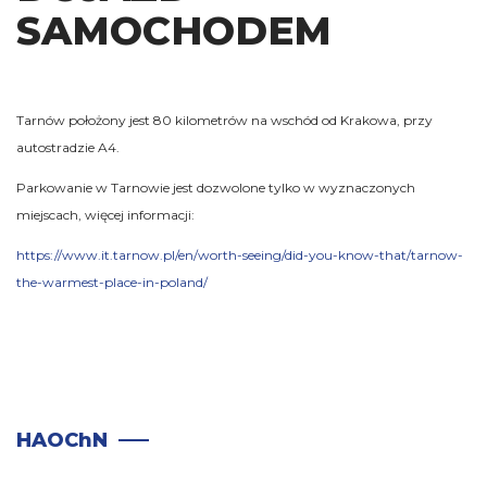
SAMOCHODEM
Tarnów położony jest 80 kilometrów na wschód od Krakowa, przy
autostradzie A4.
Parkowanie w Tarnowie jest dozwolone tylko w wyznaczonych
miejscach, więcej informacji:
https://www.it.tarnow.pl/en/worth-seeing/did-you-know-that/tarnow-
the-warmest-place-in-poland/
HAOChN